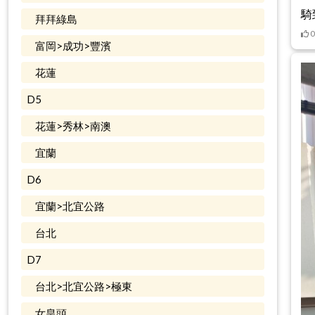
騎
拜拜綠島
0
富岡>成功>豐濱
花蓮
D5
花蓮>秀林>南澳
宜蘭
D6
宜蘭>北宜公路
台北
D7
台北>北宜公路>極東
女皇頭