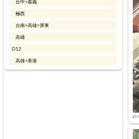
台中>嘉義
極西
台南>高雄>屏東
高雄
D12
高雄>香港
0