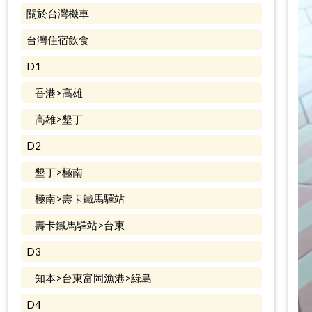
關於台灣機車
台灣住宿飲食
D1
香港>高雄
高雄>墾丁
D2
墾丁>極南
極南>壽卡鐵馬驛站
壽卡鐵馬驛站>台東
D3
知本>台東富岡漁港>綠島
D4