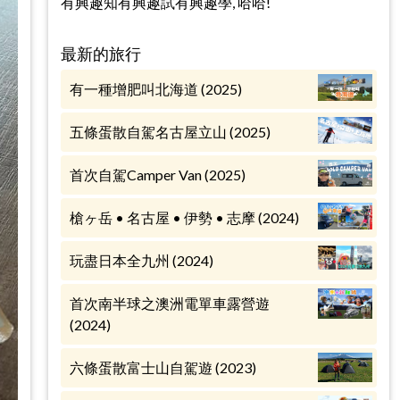
有興趣知有興趣試有興趣學, 哈哈!
最新的旅行
有一種增肥叫北海道 (2025)
五條蛋散自駕名古屋立山 (2025)
首次自駕Camper Van (2025)
槍ヶ岳 • 名古屋 • 伊勢 • 志摩 (2024)
玩盡日本全九州 (2024)
首次南半球之澳洲電單車露營遊
(2024)
六條蛋散富士山自駕遊 (2023)