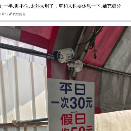
到一半, 捱不住, 太熱太焗了，車和人也要休息一下, 補充糖分
 Like |
我想留言