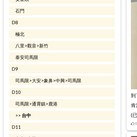
石門
D8
極北
八里>觀音>新竹
泰安司馬限
D9
司馬限>大安>象鼻>中興>司馬限
D10
到
司馬限>通霄鎮>鹿港
肯
(
>>
台中
0
D11