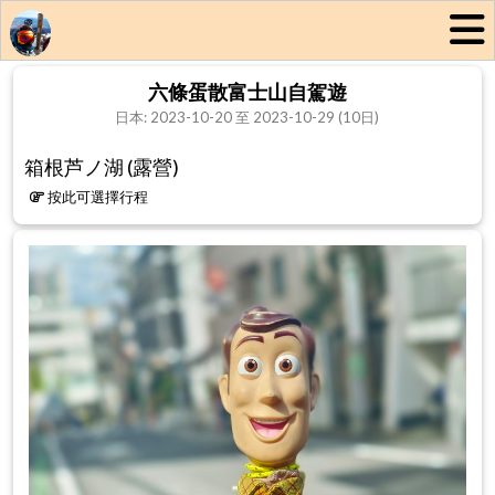
六條蛋散富士山自駕遊
日本: 2023-10-20 至 2023-10-29 (10日)
箱根芦ノ湖 (露營)
按此可選擇行程