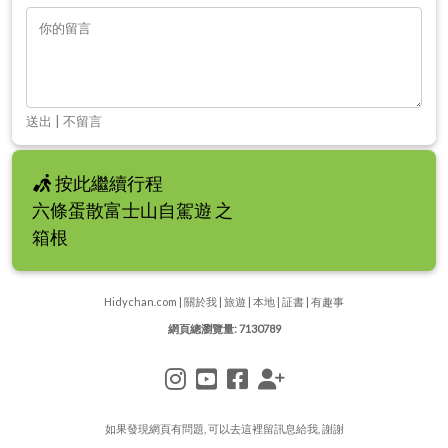
送出
|
不留言
按此繼續行程
六條蛋散富士山自駕遊 之
箱根
Hidychan.com
|
關於我
|
旅遊
|
本地
|
証書
|
有趣事
網頁總瀏覽量: 7130789
如果發現網頁有問題, 可以去
這裡
留訊息給我, 謝謝