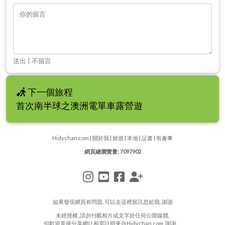
送出
|
不留言
下一個旅程
首次南半球之澳洲電單車露營遊
Hidychan.com
|
關於我
|
旅遊
|
本地
|
証書
|
有趣事
網頁總瀏覽量: 7097902
如果發現網頁有問題, 可以去
這裡
留訊息給我, 謝謝
未經授權, 請勿刊載相片或文字於任何公開媒體,
但歡迎直接分享網圵和需註明來自Hidychan.com, 謝謝。