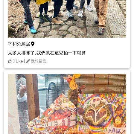
平和の鳥居
太多人排隊了, 我們就在這兒拍一下就算
0 Like |
我想留言