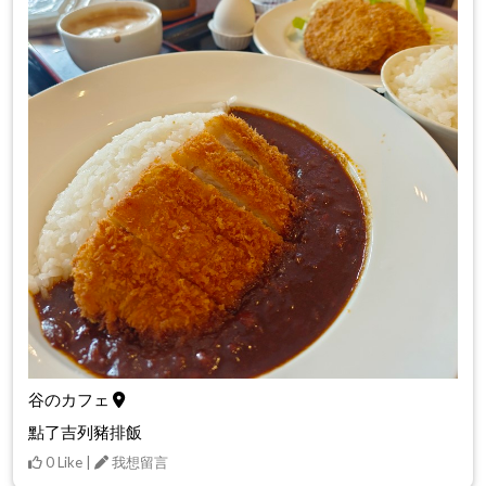
谷のカフェ
點了吉列豬排飯
0 Like |
我想留言